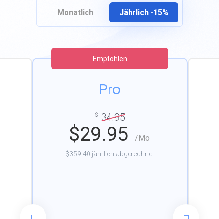
Monatlich
Jährlich -15%
Empfohlen
Pro
34.95
$
$
29.95
/Mo
$359.40 jährlich abgerechnet