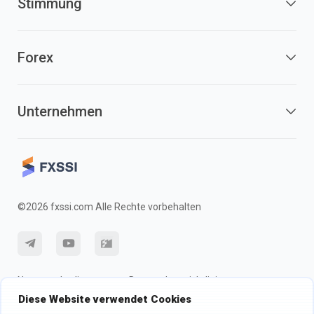
Stimmung
Forex
Unternehmen
©2026 fxssi.com Alle Rechte vorbehalten
Nutzungsbedingungen
Datenschutzrichtlinie
Diese Website verwendet Cookies
Risikohinweis
Cookie-Richtlinie