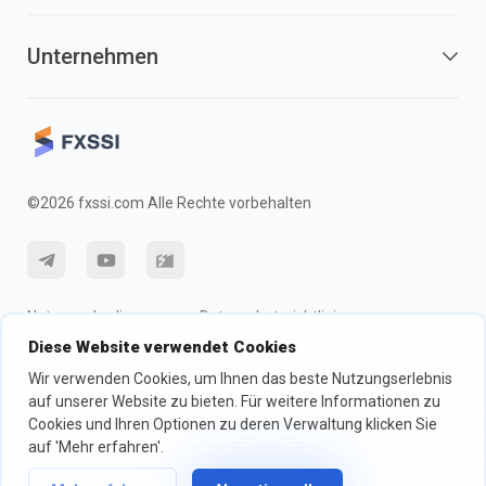
Unternehmen
©2026 fxssi.com Alle Rechte vorbehalten
Nutzungsbedingungen
Datenschutzrichtlinie
Diese Website verwendet Cookies
Risikohinweis
Cookie-Richtlinie
Wir verwenden Cookies, um Ihnen das beste Nutzungserlebnis
auf unserer Website zu bieten. Für weitere Informationen zu
Cookies und Ihren Optionen zu deren Verwaltung klicken Sie
Website betrieben von FXSSI LTD Registrierungsnummer: 13534801
(England) | 71-75 Shelton Street, London, England, WC2H 9JQ
auf 'Mehr erfahren'.
Wir empfehlen Ihnen, eine unabhängige Finanzberatung in Anspruch zu