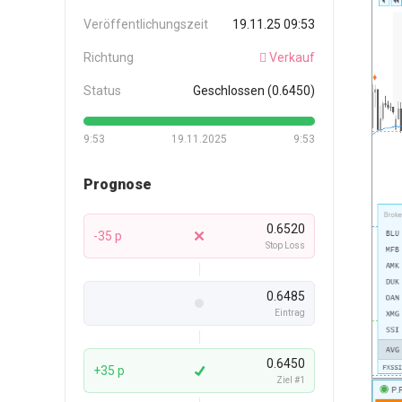
Veröffentlichungszeit
19.11.25 09:53
Richtung
Verkauf
Status
Geschlossen (0.6450)
9:53
19.11.2025
9:53
Prognose
0.6520
-35 p
Stop Loss
0.6485
Eintrag
0.6450
+35 p
Ziel #1