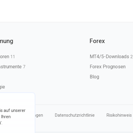
mung
Forex
toren
MT4/5-Downloads
11
2
nstrumente
Forex Prognosen
7
Blog
gie
s auf unserer
Nutzungsbedingungen
Datenschutzrichtlinie
Risikohinweis
 Ihren
'.