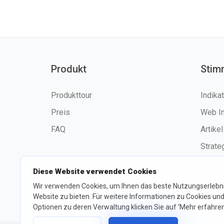
Produkt
Stim
Produkttour
Indika
Preis
Web I
FAQ
Artikel
Strate
Diese Website verwendet Cookies
Wir verwenden Cookies, um Ihnen das beste Nutzungserlebni
©2026 fxssi.com Alle Rechte
Website zu bieten. Für weitere Informationen zu Cookies und
vorbehalten
Optionen zu deren Verwaltung klicken Sie auf 'Mehr erfahren