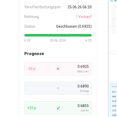
Veröffentlichungszeit
25.06.26 06:20
Richtung
Verkauf
Status
Geschlossen (0.6925)
6:20
25.06.2026
6:20
Prognose
0.6925
-35 p
Stop Loss
0.6890
Eintrag
0.6855
+35 p
Ziel #1