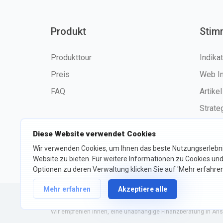
Produkt
Stim
Produkttour
Indika
Preis
Web I
FAQ
Artikel
Strate
Diese Website verwendet Cookies
Wir verwenden Cookies, um Ihnen das beste Nutzungserlebni
©2026 fxssi.com Alle Rechte
Website zu bieten. Für weitere Informationen zu Cookies und
vorbehalten
Optionen zu deren Verwaltung klicken Sie auf 'Mehr erfahren
Mehr erfahren
Akzeptiere alle
Website betrieben von FXSSI LTD Registrierungsnummer: 13534
Wir empfehlen Ihnen, eine unabhängige Finanzberatung in Ans