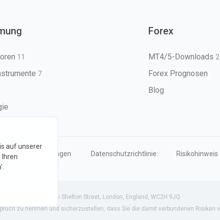
mung
Forex
toren
MT4/5-Downloads
11
2
nstrumente
Forex Prognosen
7
Blog
gie
s auf unserer
Nutzungsbedingungen
Datenschutzrichtlinie
Risikohinweis
 Ihren
'.
801 (England) | 71-75 Shelton Street, London, England, WC2H 9JQ
pruch zu nehmen und sicherzustellen, dass Sie die damit verbundenen Risiken v