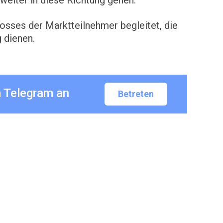
 weiter in diese Richtung gehen.
osses der Marktteilnehmer begleitet, die
 dienen.
m Telegram an
Betreten