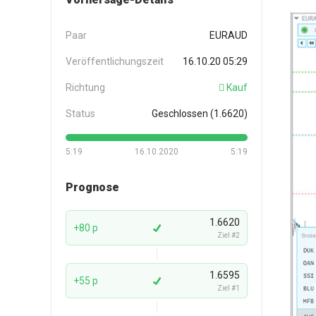
Paar
EURAUD
Veröffentlichungszeit
16.10.20 05:29
Richtung
Kauf
Status
Geschlossen (1.6620)
5:19
16.10.2020
5:19
Prognose
1.6620
+80 p
Ziel #2
1.6595
+55 p
Ziel #1