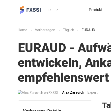
Produkt
DE
Home
Vorhersagen
Täglich
EURAUD
EURAUD - Aufwär
entwickeln, Anka
empfehlenswert
Alex Zarevich
Expert
Ta
Vorhersage-Details