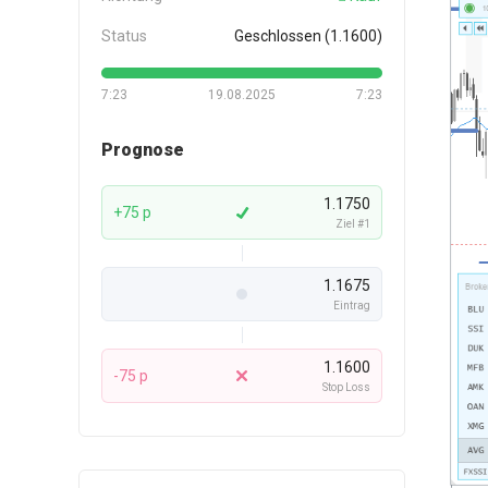
Status
Geschlossen (1.1600)
7:23
19.08.2025
7:23
Prognose
1.1750
+75 p
Ziel #1
1.1675
Eintrag
1.1600
-75 p
Stop Loss