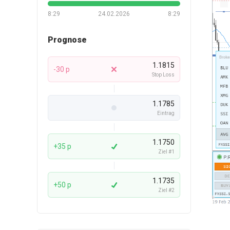
8:29
24.02.2026
8:29
Prognose
1.1815
-30 p
Stop Loss
1.1785
Eintrag
1.1750
+35 p
Ziel #1
1.1735
+50 p
Ziel #2