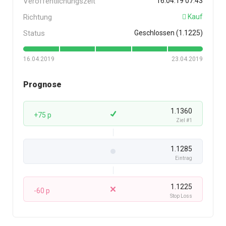
Veröffentlichungszeit
16.04.19 07:43
Richtung
Kauf
Status
Geschlossen (1.1225)
16.04.2019
23.04.2019
Prognose
1.1360
+75 p
Ziel #1
1.1285
Eintrag
1.1225
-60 p
Stop Loss