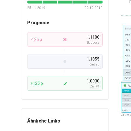
25.11.2019
02.12.2019
Prognose
1.1180
-125 p
Stop Loss
1.1055
Eintrag
1.0930
+125 p
Ziel #1
Ähnliche Links