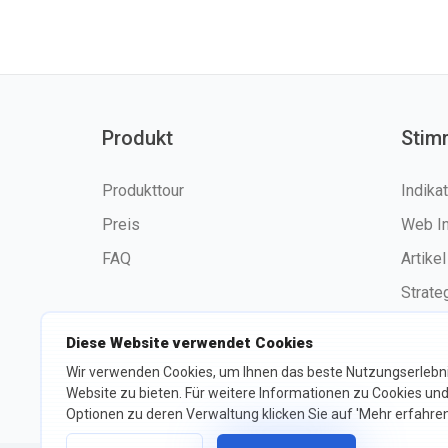
Produkt
Stim
Produkttour
Indika
Preis
Web I
FAQ
Artikel
Strate
Diese Website verwendet Cookies
Wir verwenden Cookies, um Ihnen das beste Nutzungserlebni
©2026 fxssi.com Alle Rechte
Website zu bieten. Für weitere Informationen zu Cookies und
vorbehalten
Optionen zu deren Verwaltung klicken Sie auf 'Mehr erfahren