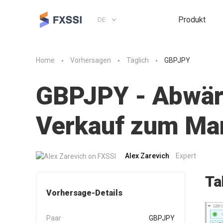
Produkt
DE
Home
Vorhersagen
Täglich
GBPJPY
GBPJPY - Abwärt
Verkauf zum Mar
Alex Zarevich
Expert
Ta
Vorhersage-Details
Paar
GBPJPY