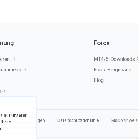
mung
Forex
toren
MT4/5-Downloads
11
2
nstrumente
Forex Prognosen
7
Blog
gie
s auf unserer
Nutzungsbedingungen
Datenschutzrichtlinie
Risikohinweis
 Ihren
'.