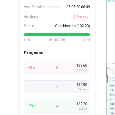
Veröffentlichungszeit
05.05.20 06:49
Richtung
Verkauf
Status
Geschlossen (132.20)
6:48
05.05.2020
6:48
Prognose
133.60
-70 p
Stop Loss
132.90
Eintrag
132.20
+70 p
Ziel #1