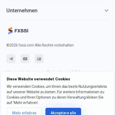
Unternehmen
©2026 fxssi.com Alle Rechte vorbehalten
Nutzungsbedingungen
Datenschutzrichtlinie
Diese Website verwendet Cookies
Risikohinweis
Cookie-Richtlinie
Wir verwenden Cookies, um Ihnen das beste Nutzungserlebnis
auf unserer Website zu bieten. Für weitere Informationen zu
Cookies und Ihren Optionen zu deren Verwaltung klicken Sie
Website betrieben von FXSSI LTD Registrierungsnummer: 13534801
(England) | 71-75 Shelton Street, London, England, WC2H 9JQ
auf 'Mehr erfahren'.
Wir empfehlen Ihnen, eine unabhängige Finanzberatung in Anspruch zu
Mehr erfahren
Akzeptiere alle
nehmen und sicherzustellen, dass Sie die damit verbundenen Risiken