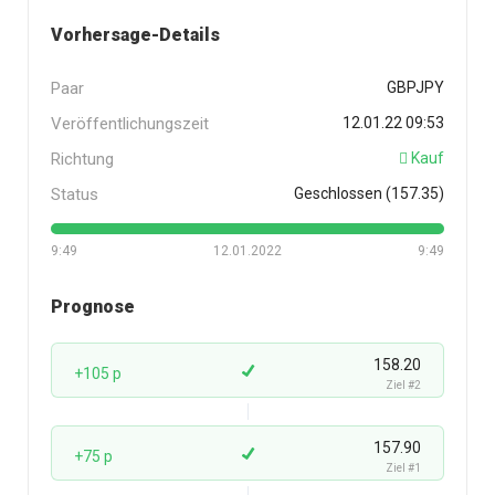
Vorhersage-Details
Paar
GBPJPY
Veröffentlichungszeit
12.01.22 09:53
Richtung
Kauf
Status
Geschlossen (157.35)
9:49
12.01.2022
9:49
Prognose
158.20
+105 p
Ziel #2
157.90
+75 p
Ziel #1