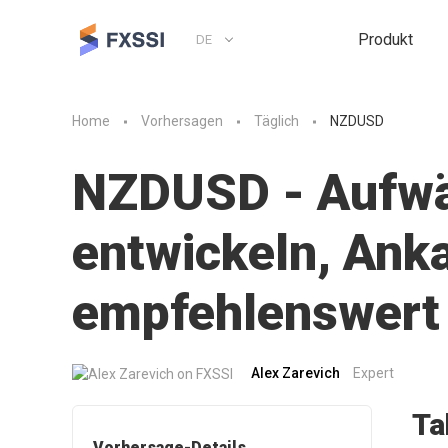
Produkt
DE
Home
Vorhersagen
Täglich
NZDUSD
NZDUSD - Aufwär
entwickeln, Anka
empfehlenswert
Alex Zarevich
Expert
Ta
Vorhersage-Details