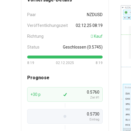
Paar
NZDUSD
Veröffentlichungszeit
02.12.25 08:19
Richtung
Kauf
Status
Geschlossen (0.5745)
8:19
02.12.2025
8:19
Prognose
0.5760
+30 p
Ziel #1
0.5730
Eintrag