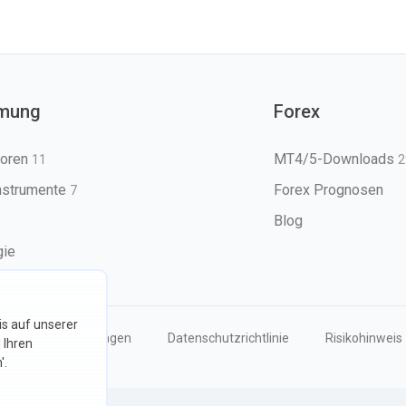
mung
Forex
toren
MT4/5-Downloads
11
2
nstrumente
Forex Prognosen
7
Blog
gie
s auf unserer
Nutzungsbedingungen
Datenschutzrichtlinie
Risikohinweis
 Ihren
'.