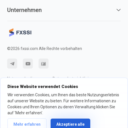
Unternehmen
©2026 fxssi.com Alle Rechte vorbehalten
Nutzungsbedingungen
Datenschutzrichtlinie
Diese Website verwendet Cookies
Risikohinweis
Cookie-Richtlinie
Wir verwenden Cookies, um Ihnen das beste Nutzungserlebnis
auf unserer Website zu bieten. Für weitere Informationen zu
Cookies und Ihren Optionen zu deren Verwaltung klicken Sie
Website betrieben von FXSSI LTD Registrierungsnummer: 13534801
(England) | 71-75 Shelton Street, London, England, WC2H 9JQ
auf 'Mehr erfahren'.
Wir empfehlen Ihnen, eine unabhängige Finanzberatung in Anspruch zu
nehmen und sicherzustellen, dass Sie die damit verbundenen Risiken
Mehr erfahren
Akzeptiere alle