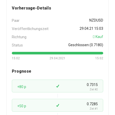
Vorhersage-Details
Paar
NZDUSD
Veröffentlichungszeit
29.04.21 15:03
Richtung
Kauf
Status
Geschlossen (0.7180)
15:02
29.04.2021
15:02
Prognose
0.7315
+80 p
Ziel #2
0.7285
+50 p
Ziel #1