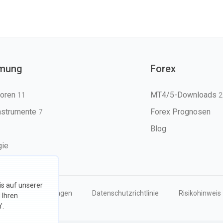
mung
Forex
toren
MT4/5-Downloads
11
2
nstrumente
Forex Prognosen
7
Blog
gie
s auf unserer
Nutzungsbedingungen
Datenschutzrichtlinie
Risikohinweis
 Ihren
'.