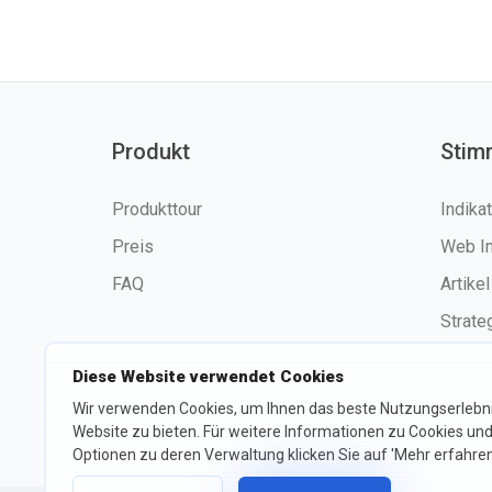
Produkt
Stim
Produkttour
Indika
Preis
Web I
FAQ
Artikel
Strate
Diese Website verwendet Cookies
Wir verwenden Cookies, um Ihnen das beste Nutzungserlebni
©2026 fxssi.com Alle Rechte
Website zu bieten. Für weitere Informationen zu Cookies und
vorbehalten
Optionen zu deren Verwaltung klicken Sie auf 'Mehr erfahren