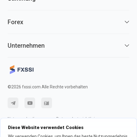
Forex
Unternehmen
©2026 fxssi.com Alle Rechte vorbehalten
Nutzungsbedingungen
Datenschutzrichtlinie
Diese Website verwendet Cookies
Risikohinweis
Cookie-Richtlinie
Wir verwenden Cookies, um Ihnen das beste Nutzungserlebnis