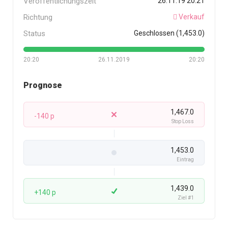
Veröffentlichungszeit
26.11.19 20:21
Richtung
Verkauf
Status
Geschlossen (1,453.0)
20:20
26.11.2019
20:20
Prognose
1,467.0
-140 p
Stop Loss
1,453.0
Eintrag
1,439.0
+140 p
Ziel #1