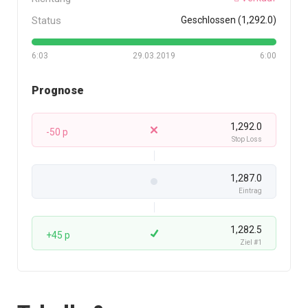
Status
Geschlossen (1,292.0)
6:03
29.03.2019
6:00
Prognose
1,292.0
-50 p
Stop Loss
1,287.0
Eintrag
1,282.5
+45 p
Ziel #1