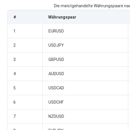
Die meistgehandelte Währungspaare na
#
Währungspaar
1
EURUSD
2
USDJPY
3
GBPUSD
4
AUDUSD
5
USDCAD
6
USDCHF
7
NZDUSD