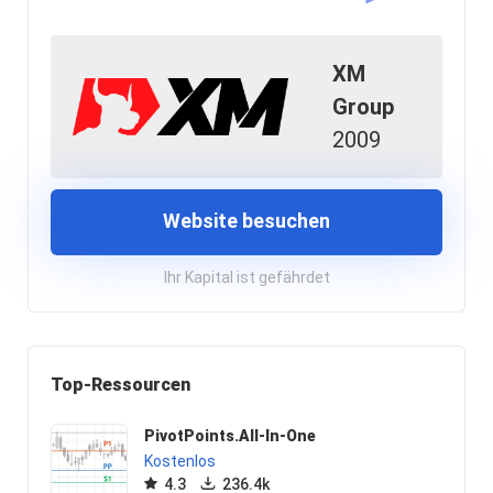
XM
Group
2009
Website besuchen
Ihr Kapital ist gefährdet
Top-Ressourcen
PivotPoints.All-In-One
Kostenlos
4.3
236.4k