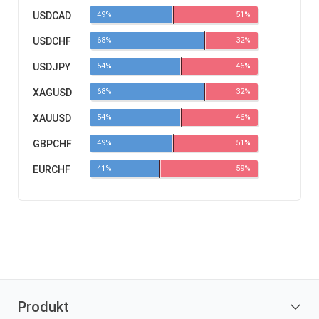
USDCAD
49%
51%
USDCHF
68%
32%
USDJPY
54%
46%
XAGUSD
68%
32%
XAUUSD
54%
46%
GBPCHF
49%
51%
EURCHF
41%
59%
Produkt