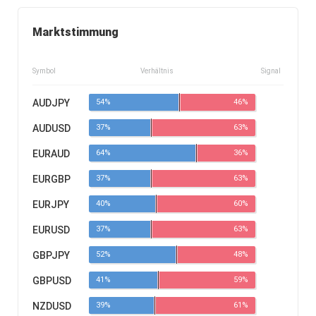
Marktstimmung
Symbol
Verhältnis
Signal
AUDJPY
54%
46%
AUDUSD
37%
63%
EURAUD
64%
36%
EURGBP
37%
63%
EURJPY
40%
60%
EURUSD
37%
63%
GBPJPY
52%
48%
GBPUSD
41%
59%
NZDUSD
39%
61%