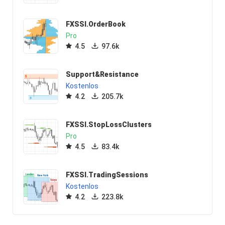
FXSSI.OrderBook
Pro
4.5
97.6k
Support&Resistance
Kostenlos
4.2
205.7k
FXSSI.StopLossClusters
Pro
4.5
83.4k
FXSSI.TradingSessions
Kostenlos
4.2
223.8k