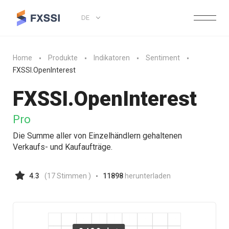
DE
Home
Produkte
Indikatoren
Sentiment
FXSSI.OpenInterest
FXSSI.
OpenInterest
Pro
Die Summe aller von Einzelhändlern gehaltenen
Verkaufs- und Kaufaufträge.
4.3
(
17
Stimmen )
11898
herunterladen