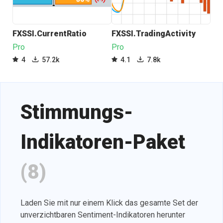
FXSSI.CurrentRatio
FXSSI.TradingActivity
FX
Pro
Pro
Pro
4
57.2k
4.1
7.8k
4
Stimmungs-
Indikatoren-Paket
(8)
Laden Sie mit nur einem Klick das gesamte Set der
unverzichtbaren Sentiment-Indikatoren herunter