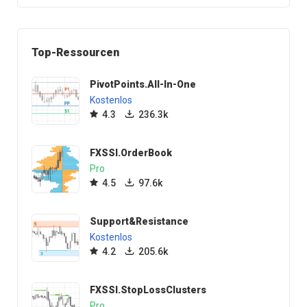
Top-Ressourcen
PivotPoints.All-In-One
Kostenlos
4.3
236.3k
FXSSI.OrderBook
Pro
4.5
97.6k
Support&Resistance
Kostenlos
4.2
205.6k
FXSSI.StopLossClusters
Pro