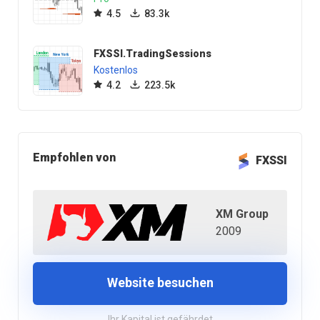
4.5
83.3k
FXSSI.TradingSessions
Kostenlos
4.2
223.5k
Empfohlen von
FXSSI
XM Group
2009
Website besuchen
Ihr Kapital ist gefährdet