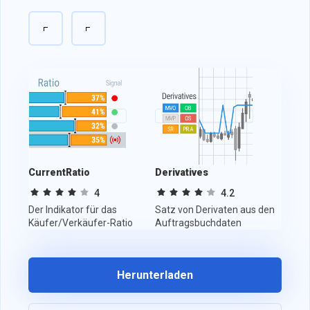
CurrentRatio
Derivatives
Tradi
4
4.2
Der Indikator für das
Satz von Derivaten aus den
Der In
Käufer/Verkäufer-Ratio
Auftragsbuchdaten
Zunah
nach 10 verschiedenen
Handel
Quellen.
Herunterladen