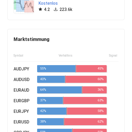
Kostenlos
4.2
223.6k
Marktstimmung
Symbol
Verhältnis
Signal
AUDJPY
55%
45%
AUDUSD
40%
60%
EURAUD
64%
36%
EURGBP
37%
63%
EURJPY
42%
58%
EURUSD
38%
62%