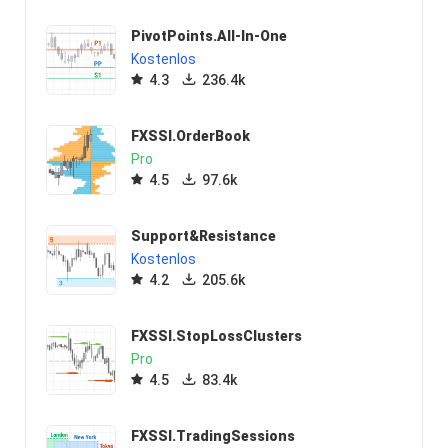
PivotPoints.All-In-One
Kostenlos
4.3
236.4k
FXSSI.OrderBook
Pro
4.5
97.6k
Support&Resistance
Kostenlos
4.2
205.6k
FXSSI.StopLossClusters
Pro
4.5
83.4k
FXSSI.TradingSessions