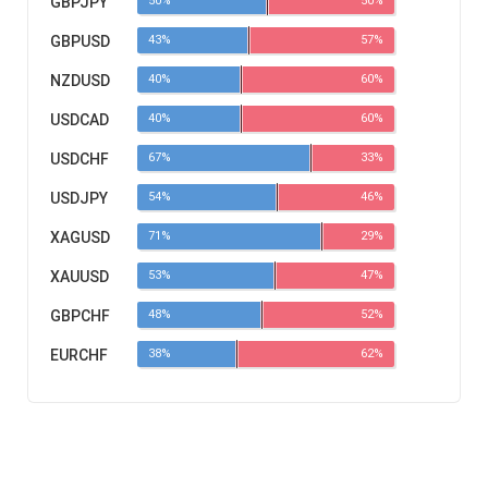
GBPJPY
50%
50%
GBPUSD
43%
57%
NZDUSD
40%
60%
USDCAD
40%
60%
USDCHF
67%
33%
USDJPY
54%
46%
XAGUSD
71%
29%
XAUUSD
53%
47%
GBPCHF
48%
52%
EURCHF
38%
62%